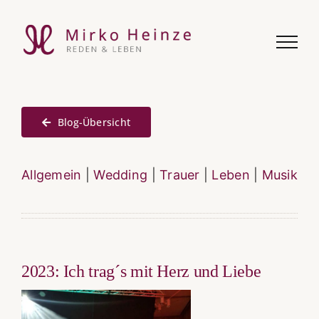
Zum
Inhalt
springen
Blog-Übersicht
Allgemein
|
Wedding
|
Trauer
|
Leben
|
Musik
2023: Ich trag´s mit Herz und Liebe