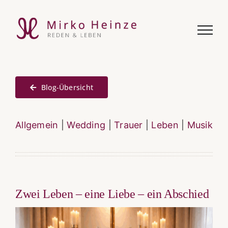
Zum
Inhalt
springen
Blog-Übersicht
Allgemein
|
Wedding
|
Trauer
|
Leben
|
Musik
Zwei Leben – eine Liebe – ein Abschied