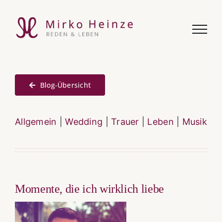
Zum
Inhalt
springen
Blog-Übersicht
Allgemein
|
Wedding
|
Trauer
|
Leben
|
Musik
Momente, die ich wirklich liebe