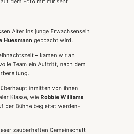
uf dem Foto mit mir seht.
ssen Alter ins junge Erwachsensein
le Huesmann
gecoacht wird.
eihnachtszeit – kamen wir an
olle Team ein Auftritt, nach dem
rbereitung.
 überhaupt inmitten von ihnen
aler Klasse, wie
Robbie Williams
f der Bühne begleitet werden-
dieser zauberhaften Gemeinschaft