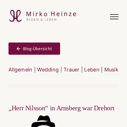
Zum
Inhalt
springen
Blog-Übersicht
Allgemein
|
Wedding
|
Trauer
|
Leben
|
Musik
„Herr Nilsson“ in Arnsberg war Drehort