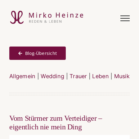
Zum
Inhalt
springen
Blog-Übersicht
Allgemein
|
Wedding
|
Trauer
|
Leben
|
Musik
Vom Stürmer zum Verteidiger –
eigentlich nie mein Ding