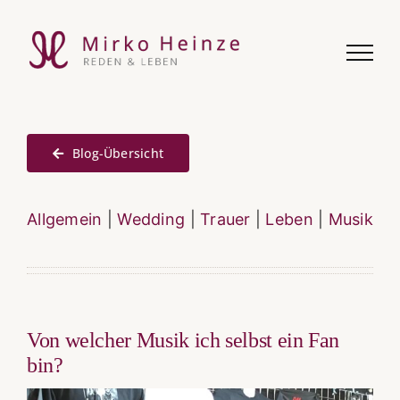
Zum
Inhalt
springen
Blog-Übersicht
Allgemein
|
Wedding
|
Trauer
|
Leben
|
Musik
Von welcher Musik ich selbst ein Fan
bin?