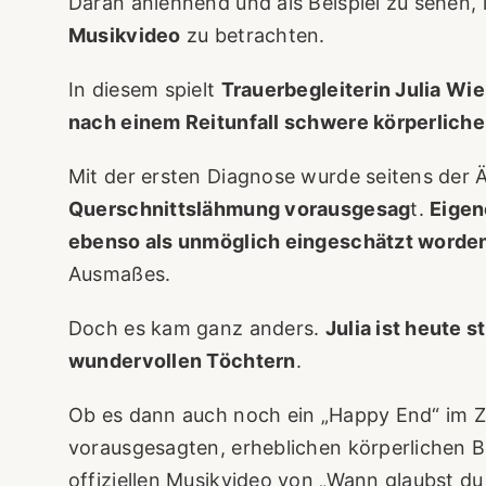
Daran anlehnend und als Beispiel zu sehen,
Musikvideo
zu betrachten.
In diesem spielt
Trauerbegleiterin Julia Wie
nach einem Reitunfall schwere körperlich
Mit der ersten Diagnose wurde seitens der 
Querschnittslähmung vorausgesag
t.
Eigen
ebenso als unmöglich eingeschätzt worde
Ausmaßes.
Doch es kam ganz anders.
Julia ist heute 
wundervollen Töchtern
.
Ob es dann auch noch ein „Happy End“ im
vorausgesagten, erheblichen körperlichen B
offiziellen Musikvideo von „Wann glaubst du