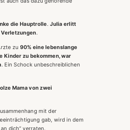
 ist auch das dazu gehörende
nke die Hauptrolle
.
Julia erlitt
e Verletzungen
.
Ärzte zu
90% eine lebenslange
e Kinder zu bekommen, war
n
. Ein Schock unbeschreiblichen
stolze Mama von zwei
 Zusammenhang mit der
eeinträchtigung gab, wird in dem
 an dich“ verraten.