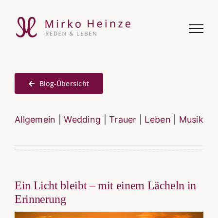
Zum
Inhalt
springen
Blog-Übersicht
Allgemein
|
Wedding
|
Trauer
|
Leben
|
Musik
Ein Licht bleibt – mit einem Lächeln in
Erinnerung